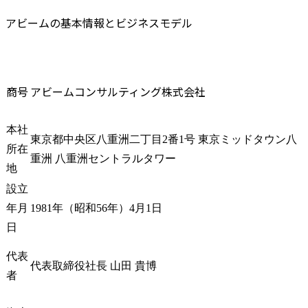
【デジタル/IT機能・人材
レッジ検索
アビームの基本情報とビジネスモデル
改革企画/推進支援】

チューニング
◎ デジタル/IT機能設計・
5.顧客内製
構築

移転・ハン
◎ デジタル/IT人材要件策
援

定、人材育成・獲得の企
商号
アビームコンサルティング株式会社
画・実行支援

※職務変更の範
〈例〉クライアントのIT
会社の定め
戦略達成に向け、デジタ
する。ただ
本社
東京都中央区八重洲二丁目2番1号 東京ミッドタウン八
ル/IT組織に求められる機
基づき出向
所在
重洲 八重洲セントラルタワー
能・人材像を定義し、現
があり、そ
地
状調査・分析を経て改革
先の定める
設立
ロードマップを策定。研
修実施支援や効果検証ま
年月
1981年（昭和56年）4月1日
で継続的に伴走していま
日
す。

代表
【ITガバナンス/ITアセス
代表取締役社長 山田 貴博
者
メント】

◎AI Native企業に向けた