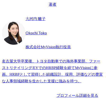
著者
大河内 瞳子
Okochi Toko
株式会社MyVision執行役員
名古屋大学卒業後、トヨタ自動車での海外事業部、ファー
ストリテイリング/EYでのHRBP経験を経てMyVisionに参
画。HRBPとして習得した組織設計、採用、評価などの豊富
な人事領域経験を生かした支援に強みを持つ。
プロフィール詳細を見る