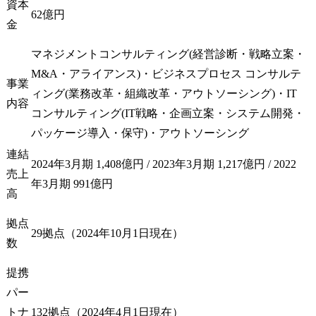
新しいITガバナンス構築
資本
62億円
支援

金
◎M&A推進に向けたITデ
ューデリジェンス支援

マネジメントコンサルティング(経営診断・戦略立案・
◎プロジェクト第三者ア
M&A・アライアンス)・ビジネスプロセス コンサルテ
セスメント

事業
ィング(業務改革・組織改革・アウトソーシング)・IT
〈例〉AIが自律的に業務
内容
を遂行する環境下で、従
コンサルティング(IT戦略・企画立案・システム開発・
来統制では追えない領域
パッケージ導入・保守)・アウトソーシング
に対し、LLMを活用した
連結
動的ポリシー更新やAIエ
2024年3月期 1,408億円 / 2023年3月期 1,217億円 / 2022
ージェントによるリアル
売上
年3月期 991億円
タイムリスク検知・自動
高
監査を導入し、「AI-
driven Governance」を実
拠点
29拠点（2024年10月1日現在）
現しています。

数
※職務変更の範囲:

提携
会社の定める業務に従事
パー
する。ただし会社規程に
トナ
132拠点（2024年4月1日現在）
基づき出向を命じること