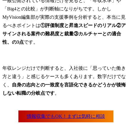
転職成功のために今すべき準備とは
一般公開されている情報だけを見ると、「年収水準」や
ロジェクト

顧客のAI活
アビームコンサルティングの年収に関するFAQ
「Big4との比較」が判断軸になりがちです。しかし
持続的なデジタル変革を
の」として
Q1.アビームコンサルティングの年収は本当に高いですか？
MyVision編集部が実際の支援事例を分析すると、本当に見
実現するために、企業が
AIエージェ
Q2.アビームコンサルティングは成果主義が強く、年収に差が出やすいですか？
るべきポイントは
①評価制度と昇進スピードのリアル②ア
持つべきデジタル/IT組織
習・ナレッ
機能の再設計と、その実
実装フェー
サインされる案件の難易度と裁量③カルチャーとの適合
行を支援します。

業務変革か
性、の3点
です。
開発まで、
【デジタル戦略策定/実行
支援します。
支援】

◎デジタル戦略構想/実現
【プロジェク
年収レンジだけで判断すると、入社後に「思っていた働き
計画策定/プロジェクト実
1.AIエージ
方と違う」と感じるケースも多くあります。数字だけでな
行支援(PM/PMO)

マルチ)の設
〈例〉経営戦略・事業戦
PoC開発

く、
自身の志向との一致度を言語化できるかどうかが後悔
略を踏まえ、デジタル/IT
2.数理最適化/
しない転職の分岐点です
。
を起点とした変革の方向
チモーダル
性・目指す姿を定義し、
業務プロセス
ロードマップ策定から実
3.AI活用を
行・進化までを一気通貫
ステムアー
で伴走しています。

計・モダナイ
4.RAG・ベ