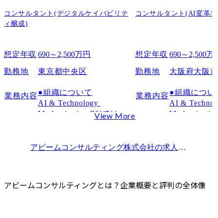
ハイパフォーマーのキャリア事例
選考フローと面接対策のポイント
コンサルタント(デジタルケイパビリテ
コンサルタント(AI変革/
ィ醸成)
応募〜内定までのプロセスと注意点
面接でよく聞かれる質問と対策
想定年収
690～2,500万円
想定年収
690～2,500万
求められる人物像と準備すべき内容
アビームで描くキャリア展望と成長機会
勤務地
東京都中央区
勤務地
大阪府大阪
若手社員のキャリアステップと年収推移
●組織について

●組織について
業務内容
業務内容
中途入社者の活躍事例とキャッチアップ方法
AI & Technology 
AI & Technol
マネージャー以降のキャリアと役割の変化
Modernization BUでは、
Modernizat
View More
アビームの仕事内容とプロジェクト事例
AI Transformation(AITM)
AI Transform
として、デジタル変革を
として、デ
主要なサービス領域と業務内容
推進しています。領域横
推進してい
アビームコンサルティング株式会社
の求人情報一覧
参画プロジェクトのジャンルと規模感
断で連携し、構想から実
断で連携し
クライアントワークを通じて得られるスキル
装、定着までを一気通貫
装、定着ま
働き方の実態とワークライフバランス
で支援します。我々は、
で支援しま
アビームコンサルティングとは？企業概要と評判の全体像
下記の8つの領域でコンサ
下記の8つの
残業時間や繁忙期の負荷実態
ルティングを行っていま
ルティング
休暇制度・リモートワーク制度の使いやすさ
す。

す。
