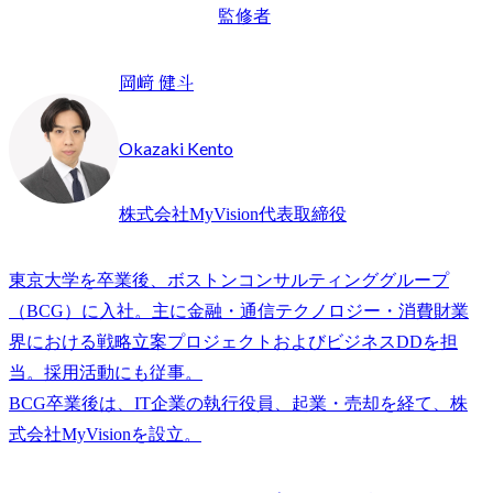
監修者
岡﨑 健斗
Okazaki Kento
株式会社MyVision代表取締役
東京大学を卒業後、ボストンコンサルティンググループ
（BCG）に入社。主に金融・通信テクノロジー・消費財業
界における戦略立案プロジェクトおよびビジネスDDを担
当。採用活動にも従事。

BCG卒業後は、IT企業の執行役員、起業・売却を経て、株