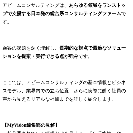
社内の雰囲気やチームの文化
アビームコンサルティングは、
あらゆる領域をワンストッ
1.デジタルサービスデザイ
1.デジタル
離職率と退職理由から見るリアルな課題
プで支援する日本発の総合系コンサルティングファーム
で
ン

ン

離職率の推移とその背景
2.先端テクノロジー目利き

2.先端テクノ
す。
退職者が語る理由と再就職先の傾向
3.エンタープライズアーキ
3.エンター
大量退職報道の実態と現在の状況
テクチャデザイン

テクチャデザ
4.AI

4.AI

転職希望者におすすめのアプローチ
5.データマネジメント・ガ
5.データマ
顧客の課題を深く理解し、
長期的な視点で最適なソリュー
転職エージェントやスカウトの活用法
バナンス

バナンス

ションを提案・実行できる点が強み
です。
内定を勝ち取るための準備と差別化ポイント
6. デジタル・インプリメ
6. デジタ
他社との比較で見えるアビームの魅力と課題
ンテーション

ンテーション
7. ビジネスレジリエンス

7. ビジネス
アビームコンサルティングの強みと将来性
8. デジタルケイパビリテ
8. デジタ
ここでは、アビームコンサルティングの基本情報とビジネ
業界内での競争優位と強み
ィ醸成

ィ醸成

スモデル、業界内での立ち位置、さらに実際に働く社員の
注力領域と成長分野
声から見えるリアルな社風までを詳しく紹介します。
本求人では「8. デジタル
本求人では「4
将来的な展望とビジョン
ケイパビリティ醸成」を
進いただく
まとめ｜アビームコンサルティングへの転職で後悔しないために
推進いただくメンバーを
集しています
年収・キャリアの実態を正しく理解する
募集しています。

自分に合う企業かどうか見極める視点
【MyVision編集部の見解】
●入社後のア
●入社後のアサイン想定プ
ロジェクト
