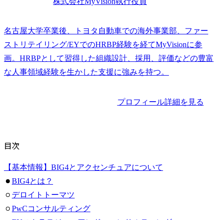
株式会社MyVision執行役員
名古屋大学卒業後、トヨタ自動車での海外事業部、ファー
ストリテイリング/EYでのHRBP経験を経てMyVisionに参
画。HRBPとして習得した組織設計、採用、評価などの豊富
な人事領域経験を生かした支援に強みを持つ。
プロフィール詳細を見る
目次
【基本情報】BIG4とアクセンチュアについて
BIG4とは？
デロイトトーマツ
PwCコンサルティング