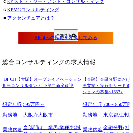
EYストラテジー・アンド・コンサルティング
KPMGコンサルティング
アクセンチュアとは？
BIG4とアクセンチュアが比較される理由
いずれも外資系ファームであるため
全部見る
戦略立案から導入までを手がけているため
大手総合系のコンサルティングファームであるため
【事業・カルチャー編】BIG4とアクセンチュアの違い
総合コンサルティング
の求人情報
専門領域
プロジェクト規模
[BI CI]【大阪】オープンイノベーション
【金融】金融分野におけ
組織文化・社風
担当コンサルタント ※第二新卒歓迎
画立案・実行をリードす
ションの募集<1337>
キャリアパス
【収入編】BIG4とアクセンチュアの違い
想定年収
595万円～
想定年収
700～850万円
年収
勤務地
大阪府大阪市
勤務地
東京都江東
昇給スピード
【働き方編】BIG4とアクセンチュアの違い
当部門は、業界/業種/地域
金融分野(社員
業務内容
業務内容