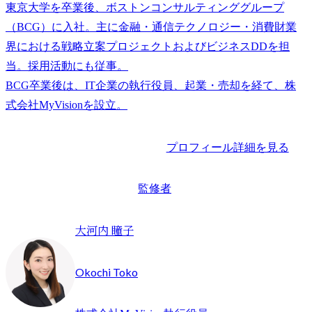
東京大学を卒業後、ボストンコンサルティンググループ
（BCG）に入社。主に金融・通信テクノロジー・消費財業
界における戦略立案プロジェクトおよびビジネスDDを担
当。採用活動にも従事。

BCG卒業後は、IT企業の執行役員、起業・売却を経て、株
プロフィール詳細を見る
監修者
大河内 瞳子
Okochi Toko