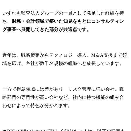
＜シニアコンサルタン
ト、コンサルタント＞

いずれも監査法人グループの一員として発足した経緯を持
・特定の業界や業務領域
ち、
財務・会計領域で築いた知見をもとにコンサルティン
に関する高い専門性を持
ち、担当プロジェクトに
グ事業へ展開してきた部分が共通点
です。
おいて、局面によっては
マネジャーの代わりを担
える存在として活躍頂き
ます。

近年は、戦略策定からテクノロジー導入、M＆A支援まで領
・マネジャー以上からの
域を広げ、各社が数千名規模の組織へと成長しています。
一定程度のガイドがある
状況において、プロジェ
クトの計画を作成し、プ
ロジェクト遂行時におい
一方で得意領域には差があり、リスク管理に強い会社、戦
ては、下位メンバーをリ
略部門の専門性が高い会社など、社内に持つ機能の組み合
ードしながら、成果物を
わせによって特色が分かれます。
作成していくことが期待
されます。

● 業務内容
