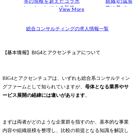
等の垣根を超えたコラボ
組織)の成長
残業時間
レーションによる新規事
略に基づい
View More
ワークライフバランス
業の構想・企画、業務変
企画立案、
リモートワーク制度
革、イノベーション構
します。

離職率・定着率
築、実行支援を行いま
全社の人事
総合コンサルティング
の求人情報一覧
す。

の他分野、
【転職難易度編】BIG4とアクセンチュアの違い
各事業本部
未経験からの入りやすさ
● 職務内容

の各組織ス
【基本情報】BIG4とアクセンチュアについて
求められるスキル
・クライアントが持つア
ーと連携し
選考フロー
セットを利用した外部企
推進します。
業連携(オープンイノベー
ケース面接の有無
ション)に関する支援

●配置・異動
BIG4・アクセンチュアで働くことが向いている人
BIG4とアクセンチュアは、いずれも総合系コンサルティン
　- クライアントの新規事
●人事・人財
BIG4が向いている人
グファームとして知られていますが、
母体となる業界やサ
業支援、戦略立案、体制
ドリブン施策
構築、外部企業とのマッ
●人事戦略施
アクセンチュアが向いている人
ービス展開の経緯には違いがあります
。
チング支援、伴走支援

テーション
BIG4・アクセンチュアへ転職する成功率を高める方法
・国内外のオープンイノ
ッションプラ
企業研究を徹底する
ベーション動向やスター
志望動機を差別化する
トアップ技術等の調査支
まずは両者がどのような企業群を指すのか、基本的な事業
援

各選考で伝える内容に一貫性を持たせる
内容や組織規模を整理し、比較の前提となる知識を解説し
・先端テクノロジーの商