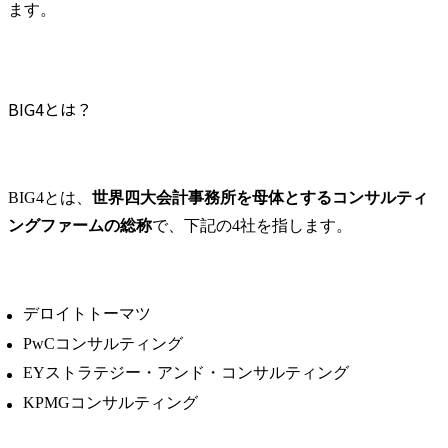
ケース面接対策をする
ます。
業化支援

【BIG4かアクセンチュアで迷ったら】MyVisionに相談
　- 大学や企業に眠る技術
まとめ
に関する、技術シーズの
市場性検討、協業先企業
BIG4とアクセンチュアに関するよくある質問
BIG4とは？
とのマッチング、知財マ
BIG4やアクセンチュアはなぜ人気があるのですか？
ネジメント、製品化・事
BIG4とアクセンチュアで迷ったら何で決めればいいですか？
業化に向けた各種支援

● 得ることができるスキ
BIG4とは、
世界四大会計事務所を母体とするコンサルティ
ル・経験

ングファームの総称
で、下記の4社を指します。
・海外で実施されている
最新のオープンイノベー
ションに関する知見

・既存業務の拡張および0
デロイトトーマツ
からの新規事業立ち上げ
PwCコンサルティング
支援の経験

・協業支援/提携支援の経
EYストラテジー・アンド・コンサルティング
験

KPMGコンサルティング
● 役割及び責任
