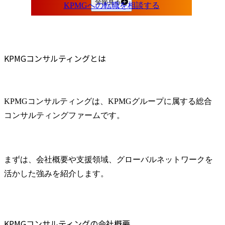
KPMGコンサルティングの年収
全部見る
KPMGコンサルティングの平均年収は約950万円
年齢別の年収目安
役職別の年収目安
KPMGコンサルティングとは
BIG4・総合コンサルとの年収比較
評価・昇進によって年収が上がる仕組み
KPMGコンサルティングが「やばい」といわれる理由
プロジェクトによっては業務負荷が高くなる
KPMGコンサルティングは、KPMGグループに属する総合
高い専門性と自走力が求められる
コンサルティングファームです。
評価・昇進に対するプレッシャーがある
KPMGコンサルティングの社風
若い組織ならではの柔軟性がある
まずは、会社概要や支援領域、グローバルネットワークを
フラットに意見を交わすカルチャーがある
活かした強みを紹介します。
人を大切にする職場づくりを推進している
KPMGコンサルティングの採用難易度
中途採用難易度は高い
KPMGコンサルティングの会社概要