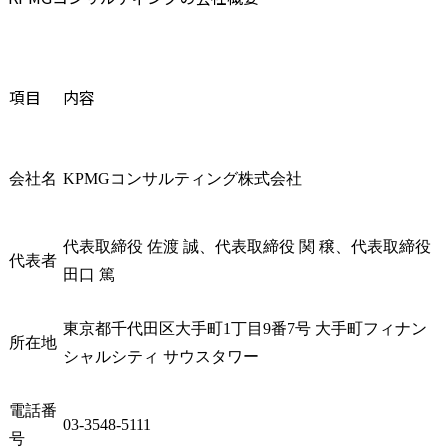
採用では専門性・論理的思考力・変革推進力が見られる
未経験からでも応募できる可能性はある
KPMGコンサルティングの選考対策
書類選考では経験と応募ポジションの親和性が見られる
項目
内容
面接では志望動機とプロジェクト経験の深掘りがおこなわれる
ケース面接やプレゼン選考がおこなわれる可能性もある
KPMGコンサルティングに向いている人
会社名
KPMGコンサルティング株式会社
大規模な企業変革に携わりたい人
DX・リスク・業務改革などの専門性を高めたい人
代表取締役 佐渡 誠、代表取締役 関 穣、代表取締役 
変化の大きい環境で主体的に動ける人
代表者
田口 篤
KPMGコンサルティングへの転職を成功させるポイント
応募部門に合わせて経験の見せ方を変える
東京都千代田区大手町1丁目9番7号 大手町フィナン
なぜKPMGなのかをほかファームとの違いから説明する
所在地
シャルシティ サウスタワー
入社後に貢献できる領域を明確にする
KPMGコンサルティングへの転職ならMyVisionにご相談ください
電話番
まとめ
03-3548-5111
号