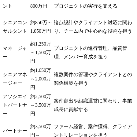
ント
800万円
プロジェクトの実行を支える
シニアコン
約850万～
論点設計やクライアント対応に関わ
サルタント
1,050万円
り、チーム内で中心的な役割を担う
約1,250万
マネージャ
プロジェクトの進行管理、品質管
～1,500万
ー
理、メンバー育成を担う
円
約1,650万
シニアマネ
複数案件の管理やクライアントとの
～2,000万
ージャー
関係構築を担う
円
アソシエイ
約2,500万
案件創出や組織運営に関わり、事業
トパートナ
～3,500万
成長に貢献する
ー
円
約3,500万
ファーム経営、案件獲得、クライア
パートナー
円～
ントリレーションを担う