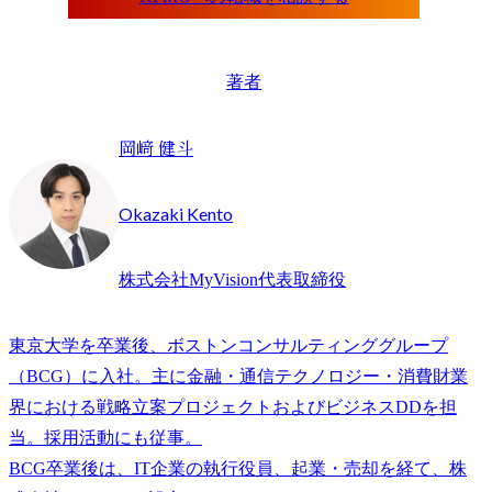
著者
岡﨑 健斗
Okazaki Kento
株式会社MyVision代表取締役
東京大学を卒業後、ボストンコンサルティンググループ
（BCG）に入社。主に金融・通信テクノロジー・消費財業
界における戦略立案プロジェクトおよびビジネスDDを担
当。採用活動にも従事。

BCG卒業後は、IT企業の執行役員、起業・売却を経て、株