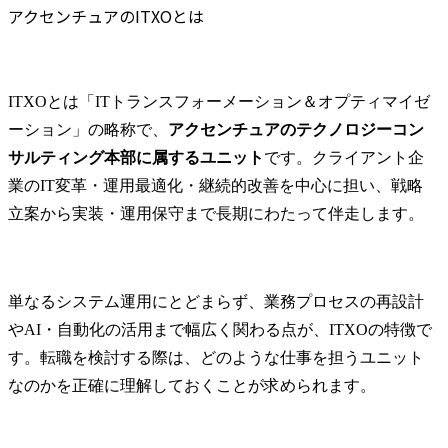
志望動機に関する質問
し、その領域のクライア
深い知見を
アクセンチュアのITXOとは
ントに対するコンサルテ
起点とした
スキル・経験に関する質問
ィングは勿論、クライア
るための要
キャリアビジョンに関する質問
ント同士をつなぎ、産業
ルティング集
アクセンチュアITXO面接の具体的な対策方法
を横断してのコンサルテ
ITXOとは「ITトランスフォーメーション＆オプティマイゼ
ィングも行っています。

プロジェク
アクセンチュア公式情報でITXOへの理解を深める
ーション」の略称で、
アクセンチュアのテクノロジーコン
本部だけで
職務経歴書でIT実績を「提案視点」で書き直す
本ポジションでは、自動
ンチュア全
サルティング本部に属するユニット
です。クライアント企
ケース面接の有無と対策
車業界の経営/テクノロジ
材やサービ
業のIT変革・運用最適化・継続的改善を中心に担い、戦略
模擬面接で論理的な受け答えを体得する
ー・コンサルティングの
業して、企
立案から実装・運用保守まで長期にわたって伴走します。
専門家として、主に下記
提供のフロ
アクセンチュアITXOに関するFAQ
を担当していただきま
に関わる変
ITXOの面接ではケース面接はありますか？
す。

れを下支え
SIer経験なしでもITXOに転職できますか？
テクノロジ
単なるシステム運用にとどまらず、業務プロセスの再設計
面接では技術的なスキルチェックはありますか？
主要なプロジェクトテー
業員体験含
やAI・自動化の活用まで幅広く関わる点が、ITXOの特徴で
マは以下の通りとなりま
テージに関
転職エージェントは使った方がよいですか？
す。

めた全領域
す。転職を検討する際は、どのような仕事を担うユニット
アクセンチュアITXOの求人情報
・全社戦略策定、事業企
支援します。
なのかを正確に理解しておくことが求められます。
まとめ
画支援

・営業改革、SCM改革、
●業務内容

CRM改革などの構想・計
担当業界に