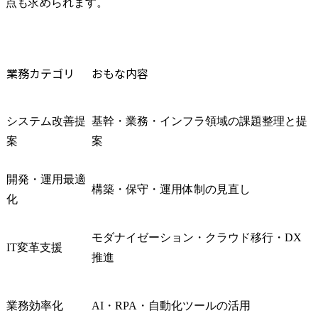
点も求められます。
案・開発

銀行業界

インターネ
業務カテゴリ
おもな内容
グ、アプリ
フトに伴う
モデルの全
プリバンク
システム改善提
基幹・業務・インフラ領域の課題整理と提
の導入・高
案
案
革推進、デ
ティング戦
開発・運用最適
用高度化
構築・保守・運用体制の見直し
化
モダナイゼーション・クラウド移行・DX
IT変革支援
推進
業務効率化
AI・RPA・自動化ツールの活用