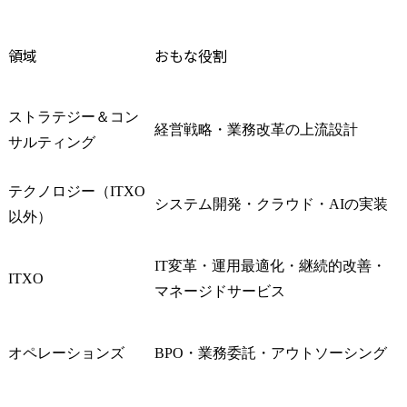
に向けた全社トランスフ
な体験・共
ォーメーション

既存事業に
など

ビス・商品
領域
おもな役割
立案

※テクノロジーを活用し
バックステー
た事業開発からデジタル
セス・デー
ストラテジー＆コン
業務改革まで、企業のみ
ジー・組織
経営戦略・業務改革の上流設計
サルティング
ならずモビリティ業界の
めたオペレ
構造を変えるようなトラ
デル改革

ンスフォーメーションの
テクノロジー（ITXO
システム開発・クラウド・AIの実装
プランニングから実行支
・フロント
以外）
援を行っています。
義した体験
プロセス改
IT変革・運用最適化・継続的改善・
源・組織変
ITXO
用・データ
マネージドサービス
スタマーフ
ノロジー変
配賦含めた
オペレーションズ
BPO・業務委託・アウトソーシング
革

・また、変
となる従業