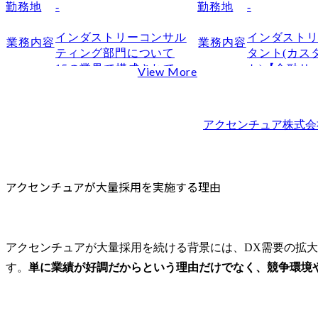
勤務地
-
勤務地
-
Q.アクセンチュアに学歴フィルターはある？
Q.アクセンチュアへの転職を成功させるには？
インダストリーコンサル
インダスト
業務内容
業務内容
Q.アクセンチュアの内定はすごい？
ティング部門について

タント(カス
15の業界で構成されてい
ト)【金融サ
View More
Q.アクセンチュアのレベルは低い？
る、業界特化型コンサル
は顧客(生活
Q.アクセンチュアへ転職して後悔することはありますか？
ティング部門です。

人顧客および
Q.アクセンチュアには追い出し部屋やクビがあると聞きま
める提供価値
アクセンチュア株式会
特定の産業領域に関する
義し、持続
まとめ
高い経験・知見を活か
を実現する
し、その領域のクライア
深い知見を
ントに対するコンサルテ
起点とした
アクセンチュアが大量採用を実施する理由
ィングは勿論、クライア
るための要
ント同士をつなぎ、産業
ルティング集
を横断してのコンサルテ
ィングも行っています。

プロジェク
アクセンチュアが大量採用を続ける背景には、DX需要の拡
本部だけで
す。
単に業績が好調だからという理由だけでなく、競争環境
本ポジションでは、自動
ンチュア全
車業界の経営/テクノロジ
材やサービ
ー・コンサルティングの
業して、企