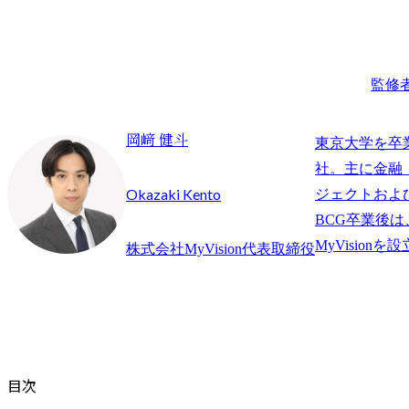
監修
岡﨑 健斗
東京大学を卒
社。主に金融
Okazaki Kento
ジェクトおよ
BCG卒業後
株式会社MyVision代表取締役
目次