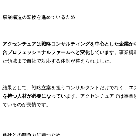
ションの再
プロジェクト事例

基づくター
事業構造の転換を進めているため
・自動運転LV4車両の市場
マーと企業
ローンチ戦略策定

ンドの明確
・EVを活用したサービス
概算

事業開発・立ち上げ支援

アクセンチュアは戦略コンサルティングを中心とした企業か
・国内市場向け自動運転
・ターゲッ
モビリティサービス開発
者体験設計
合プロフェッショナルファームへと変化しています
。事業構
支援

ネルでのコ
た領域まで自社で対応する体制が整えられました。
・ソフトウェア事業強化
ョンプラン
に向けた全社トランスフ
な体験・共
ォーメーション

既存事業に
など

ビス・商品
結果として、戦略立案を担うコンサルタントだけでなく、
エ
立案

を持つ人材が必要になっています
。アクセンチュアでは事業
※テクノロジーを活用し
バックステー
ているのが実情です。
た事業開発からデジタル
セス・デー
業務改革まで、企業のみ
ジー・組織
ならずモビリティ業界の
めたオペレ
構造を変えるようなトラ
デル改革

ンスフォーメーションの
他社との競争力に勝つため