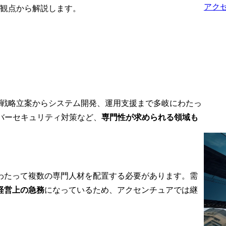
ントステージ
役割・期待

アク
の観点から解説します。
革に加え、そ
・システム開発案件にお
するデータ・
ける、各案件の特徴を踏
ー・組織・従
まえたテスト戦略/計画の
めたバックス
立案、品質評価基準や手
わる変革を含
法の提案、社内外のステ
を一気通貫で
ークホルダーを巻き込ん


だ合意形成、テスト推進

・テスト手法や観点を踏
は戦略立案からシステム開発、運用支援まで多岐にわたっ
フォーカスし
まえたテストケースの作
バーセキュリティ対策など、
専門性が求められる領域も
業の経営者層
成、実行・システム開発
ーパートとし
やアプリケーション運用
ー

における、生産性や品質
ージ変革:新
課題の分析/評価、改善策
戦略、ブラン
の検討、提案

わたって複数の専門人材を配置する必要があります。需
ーケティング
戦略、チャネ
・オフショアチームを活
経営上の急務
になっているため、アクセンチュアでは継
体験改革

用したテストチームの組
成、管理運営

ーパス・ミッ