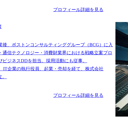
プロフィール詳細を見る
者
業後、ボストンコンサルティンググループ（BCG）に入
・通信テクノロジー・消費財業界における戦略立案プロ
びビジネスDDを担当。採用活動にも従事。

は、IT企業の執行役員、起業・売却を経て、株式会社
プロフィール詳細を見る