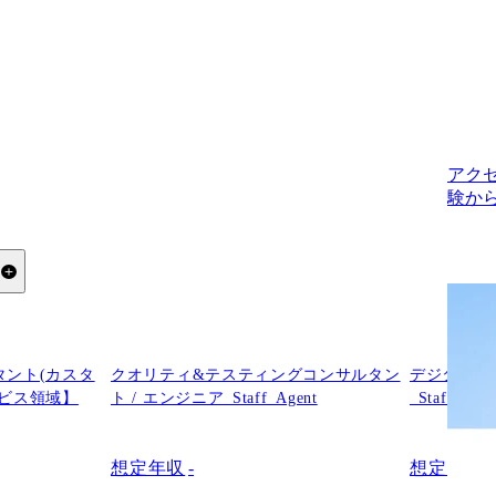
アク
験か
る
タント(カスタ
クオリティ&テスティングコンサルタン
デジタル・
ービス領域】
ト / エンジニア_Staff_Agent
_Staff_Agen
想定年収
-
想定年収
-