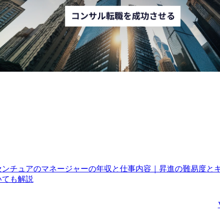
なります。基幹系IT〜操
市圏(東京・関西)の下請
業系OTまでを幅広く横断
ではなく、本社を含む他
した複数のITソリューシ
拠点と同等の位置づけと
ョンの組み合わせで、効
して運営しています。

果を最大限に創出する能
力が求められます。

企業におけるデジタルト
さまざまな領域のITソリ
ランスフォーメーション
ューションに経験を持
案件において、最先端の
ち、インフラストラクチ
テクノロジーを活用した
ャまたはアプリケーショ
業務・ビジネスの変革を
ン領域を担うテクノロジ
推進するために、戦略企
ーアーキテクトとしてキ
画から変革実行・運用ま
ャリアパスを歩むことが
で一貫した支援を行いま
期待されます。

す。

技術要素としては要件定
センチュアのマネージャーの年収と仕事内容｜昇進の難易度と
プロジェクト内の各ステ
義、設計、構築、テス
いても解説
ークホルダーに選定した
ト、開発、保守、運用だ
ソリューションまたは作
けでなく、クラウドシフ
成したテクノロジーアー
トの効果を最大化するた
キテクチャを説明し、理
めに、アプリケーショ