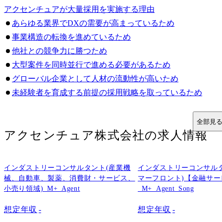
アクセンチュアが大量採用を実施する理由
あらゆる業界でDXの需要が高まっているため
事業構造の転換を進めているため
他社との競争力に勝つため
大型案件を同時並行で進める必要があるため
グローバル企業として人材の流動性が高いため
未経験者を育成する前提の採用戦略を取っているため
将来のマネージャー候補を確保するため
アクセンチュアが大量採用しているときは誰でも受かる？
全部見
アクセンチュア株式会社
の求人情報
アクセンチュアの選考内容と転職難易度
選考内容
転職難易度
インダストリーコンサルタント(産業機
インダストリーコンサル
求められる能力・スキル
械、自動車、製薬、消費財・サービス、
マーフロント)【金融サ
小売り領域)_M+_Agent
_M+_Agent_Song
アクセンチュアの大量採用に関するFAQ
Q.アクセンチュアの大量採用はいつまで？
想定年収
-
想定年収
-
Q.アクセンチュアは未経験でも受かる？