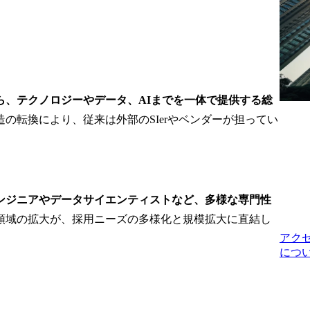
定義、それに
・テスト標準の整備、展
ゲットカスタ
開、育成

の価値・ブラ
化・市場規模
使用環境 

・ツール:slack、jira、
confluence、zephyr、teams 

ら、テクノロジーやデータ、AIまでを一体で提供する総
トとなる生活
・generative ai活用プラッ
・マルチチャ
トフォームを積極的に活
造の転換により、従来は外部のSIerやベンダーが担ってい
ミュニケーシ
用可能 
の策定、新た
感を生み出す
閉じないサー
の企画・構想
ンジニアやデータサイエンティストなど、多様な専門性
領域の拡大が、採用ニーズの多様化と規模拡大に直結し
ジ変革:プロ
アク
タ・テクノロ
につ
・従業員を含
ーティングモ