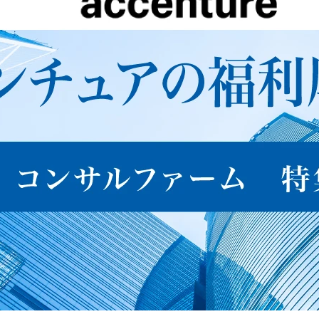
勤務地
-
ビジネスが競争に勝ち抜
アクセンチュアは国内に
業務内容
くためのIT戦略に沿っ
おける好調なビジネス成
た、テクノロジーアーキ
長をさらに継続、拡大さ
View More
View Mo
テクチャの提案・設計・
せるべく、お客様のイノ
実装を担います。テクノ
ベーション創出により貢
ロジーアーキテクチャに
献できる体制を全国規模
はインフラストラクチ
で強化していくため、東
ャ、アプリケーションア
京オフィスおよび関西オ
ーキテクチャ、開発アー
フィスの拡充、そして日
キテクチャ、データアー
本全国拠点の開設、拡充
キテクチャなど様々な領
を進めてまいりました。

域が含まれており、プロ
ジェクトにおける技術的
アクセンチュア・アドバ
な要件を整理しながらチ
ンスト・テクノロジーセ
ームメンバーと共にITア
ンター前橋では、デジタ
ーキテクチャを構築しま
ル・トランスフォーメー
す。計画フェーズではソ
ションの基盤となる IT
リューション選定を推進
を、地元のIT企業とも連