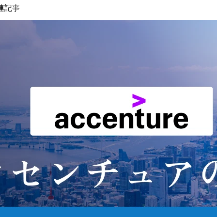
解してもらうスキルが必
ン・インフラおよびセキ
連記事
要となります。目指す方
ュリティの垣根を超え、
向性によっては最上流フ
統合的なITサービスの計
ェーズからCXOレベルの
画・設計・構築・移行お
ステークホルダーと会話
よびその後の運営を実現
し、技術革新を提案・実
します。

行していくようなテクノ
ロジーコンサルタントと
①コンサルティング

しての役割を担う場合が
・デジタルトランスフォ
あります。ベンダーから
ーメーション(IT+業務・
中立な立場で、お客様に
組織)のためのグランド
最も適切なソリューショ
ザイン、変革ロードマッ
ンを組合せて評価、選定
プの策定

することが可能なため、
・既存IT・最新テクノロ
特定のソリューションに
ジーを組み合わせた全体
縛られることのないコン
アーキテクチャ・ソリュ
サルテーションを提供す
ーションのデザイン

ることが弊社の最大の特
・デジタルトランスフォ
徴の一つです。

ーメーションプロジェク
トのデリバリー(要件定
●プロジェクト事例

～設計・開発～テスト・