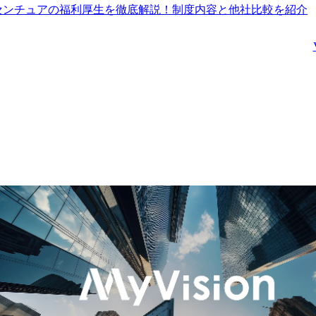
し、実行フェーズではプ
携して、前橋から国内外
センチュアの福利厚生を徹底解説！制度内容と他社比較を紹介
ロジェクト内の開発者た
のお客様に提供します。

ちがアーキテクチャに沿
特に全国規模の小売業創
った実装を行えるように
業の地としての群馬は、
リードし、プロジェクト
国内外の知見を集積した
を成功へと導きます。

小売業向けITサービスお
よび金融業向けモダナイ
●担って頂く役割

ゼーション拠点を目指し
近年活用されているクラ
ています。

ウドコンピューティング
自治体や県内企業などに
やマイクロサービスに代
対する、デジタル活用力
表される分散システム
のさらなる向上のための
は、ソリューション開発
研修・ワークショップな
において新たな複雑性を
どを通して「日本最先端
生み出しています。この
デジタル県」を目指す群
ような技術の進化と共に
馬県を支援します。

生み出される複雑性を制
御し、適切なテクノロジ
弊社のすべての国内拠点
ーを組み合わせることで
は支社・子会社ではなく
効果創出・デジタル変革
アクセンチュア本体のひ
を推進することが必要に
とつの拠点であり、大都