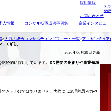
採用情報
スカ
登録
お問い合わせ
求人情報
コンサル転職成功事例集
企業インタビュー
職
>
人気の総合コンサルティングファーム一覧
>
アクセンチュア
やすく解説
2026年06月29日更新
を継続的に採用しています。
DX需要の高まりや事業領域
社できるわけではありません。実際には論理的思考力や