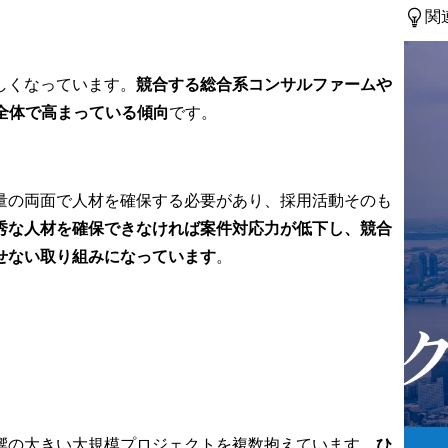
ステージで定
関
を下支えする
革、人的資
革、データ活
しくなっています。
競合する総合系コンサルファームや
基盤戦略、カ
全体で高まっている傾向
です。
ロントのテク
革、経営資源
ガバナンス改
量の両面で人材を確保する必要があり、採用活動そのも
革実行のカギ
員を始めとす
秀な人材を確保できなければ案件対応力が低下し、競合
テークホルダ
せない取り組みになっています
。
ジマネジメン
変革

ト事例

の提供価値を
険加入者との
性を深めてい
響の大きい大規模プロジェクトを複数抱えています。
ひ
きる新規事業