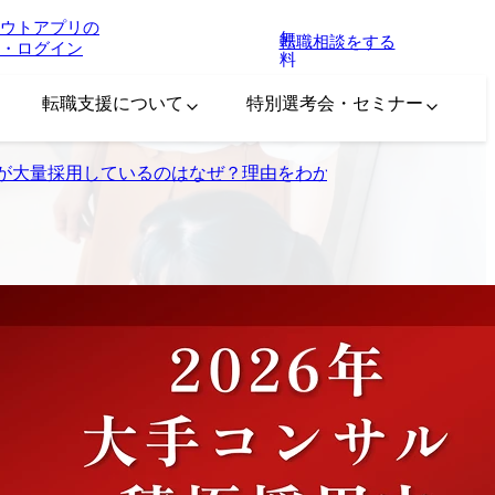
ウトアプリの
無
転職相談をする
・ログイン
料
転職支援について
特別選考会・セミナー
が大量採用しているのはなぜ？理由をわかりやすく解説