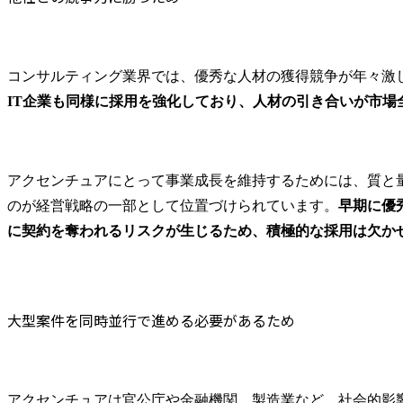
プランニングから実行支
・フロント
援を行っています。
義した体験
プロセス改
源・組織変
コンサルティング業界では、優秀な人材の獲得競争が年々激
用・データ
IT企業も同様に採用を強化しており、人材の引き合いが市場
スタマーフ
ノロジー変
配賦含めた
革

アクセンチュアにとって事業成長を維持するためには、質と
・また、変
となる従業
のが経営戦略の一部として位置づけられています。
早期に優
る多様なス
に契約を奪われるリスクが生じるため、積極的な採用は欠か
ーのチェン
ト推進・体験
●プロジェク
大型案件を同時並行で進める必要があるため
保険業界

従来の保険
超えて、保
日々の関係
アクセンチュアは官公庁や金融機関、製造業など、社会的影
くことので