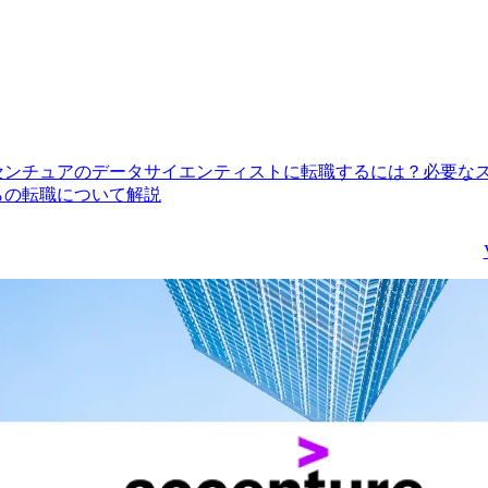
センチュアのデータサイエンティストに転職するには？必要な
らの転職について解説
テクノロジーアーキテクト
前橋オープンポジション_M+_Agent
t
想定年収
-