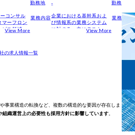
勤務地
-
勤務地
-
リーコンサル
企業における基幹系およ
業務内容
業務内容
タマーフロン
び情報系の業務システム
ービス領域】
に対する、主にテスト戦
View More
View More
者/消費者、法
略の立案や計画、推進
従業員)が求
や、既存保守案件のテス
すが本当ですか？
/体験を再定
ティングに関する課題分
社
の求人情報一覧
的な事業成長
析や改善の提案などを担
べく、業界に
当。

持ち、顧客を
プロジェクトの上流工程
変革実現をす
から関わることにより、
となるコンサ
テストに閉じずプロジェ
団です。

クト品質を高めるための
計画立案を担います。

トではソング
また、お客様のテスティ
大や事業構造の転換など、複数の構造的な要因が存在しま
なく、アクセ
ング業務のアウトソーシ
や組織運営上の必要性も採用方針に影響しています
。
体の多様な人
ング化の計画も担当しま
スラインと協
す。

業の顧客体験