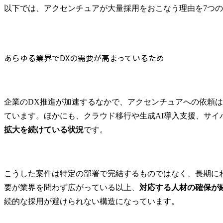
専門家として、主に下記
提供のフロ
以下では、アクセンチュアが大量採用をおこなう理由を7つ
を担当していただきま
に関わる変
す。

れを下支え
テクノロジ
主要なプロジェクトテー
業員体験含
マは以下の通りとなりま
テージに関
あらゆる業界でDXの需要が高まっているため
す。

めた全領域
・全社戦略策定、事業企
支援します。
画支援

・営業改革、SCM改革、
●業務内容

企業のDX推進が加速するなかで、アクセンチュアへの依頼
CRM改革などの構想・計
担当業界に
ています。ほかにも、クラウド移行や生成AI導入支援、サイ
画~実行支援

た中で、企
拡大を続けている状況
です。
・消費者向けデジタルサ
のカウンタ
ービス・事業企画立案～
て下記をカバ
実行支援

フロントステ
・ビジネス・業務・シス
規ビジネス
こうした案件は特定の部署で完結するものではなく、長期に
テムの課題抽出、デジタ
ド戦略、マ
ルを活用した変革テーマ
戦略、営業
要が業界を問わず広がっている以上、
対応する人材の確保が
企画・立案・実行推進

ル改革、顧客
続的な採用が避けられない構造になっています。
・デジタル/IT戦略・計画
～実行支援

・企業のパ