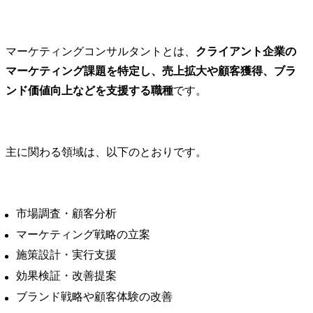
Q1.マーケティングコンサルタントは未経験から転職できますか？
化に向けて、下記の支援
力を備えたC
Q2.マーケティングコンサル会社のランキングはありますか？
を推進いただきます。

を統合的に支
Q3.マーケティングコンサルの費用相場はどのくらいですか？
案件の獲得窓口は多岐に
マーケティングコンサルタントとは、
クライアント企業の
わたります。

プロジェクト
マーケティング課題を特定し、売上拡大や顧客獲得、ブラ
広告代理店やECモールか
ス様「cocktai
らのご紹介といったパー
テルグラフィー
ンド価値向上などを支援する職種
です。
トナー経由のほか、社内
https://www.r
営業からの与件相談、さ
contents/colu
らには自社開催のセミナ
experience-20
ーやホワイトペーパーを
主に関わる領域は、以下のとおりです。
経由したリード獲得な
●主な業務内容
ど、社内外の多様なチャ
・新規/既存
ネルから案件が創出され
に対するコ
ています。

グプロジェ
市場調査・顧客分析
動

マーケティング戦略の立案
【業務の流れ】

・CX領域の
施策設計・実行支援
▼新規のご提案の場合

ングプロジ
新規の商談で課題感など
るマネジメ
効果検証・改善提案
のヒアリング

アントコミ
ブランド戦略や顧客体験の改善
↓

ンのリード