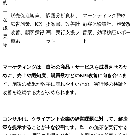
的
主
販売促進施策、
課題分析資料、
マーケティング戦略、
な
広告施策、KPI
提案書、改善計
顧客体験設計、施策改
成
改善、顧客獲得
画、実行支援プ
善案、効果検証レポー
果
施策
ラン
ト
物
マーケティングは、自社の商品・サービスを成長させるた
めに、売上や認知度、購買数などのKPI改善に向き合いま
す
。施策の成果が数字に表れやすいため、実行後の検証と
改善を継続する力が求められます。
コンサルは、クライアント企業の経営課題に対して、解決
策を提示することが主な役割
です。単一の施策を実行する