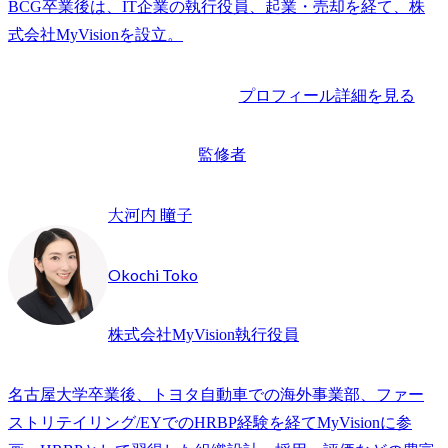
BCG卒業後は、IT企業の執行役員、起業・売却を経て、株
プロフィール詳細を見る
監修者
大河内 瞳子
Okochi Toko
株式会社MyVision執行役員
名古屋大学卒業後、トヨタ自動車での海外事業部、ファー
ストリテイリング/EYでのHRBP経験を経てMyVisionに参