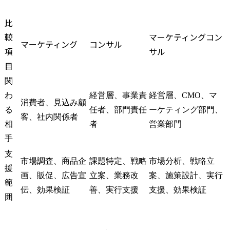
比
較
マーケティングコン
マーケティング
コンサル
項
サル
目
関
わ
経営層、事業責
経営層、CMO、マ
消費者、見込み顧
る
任者、部門責任
ーケティング部門、
客、社内関係者
相
者
営業部門
手
支
市場調査、商品企
課題特定、戦略
市場分析、戦略立
援
画、販促、広告宣
立案、業務改
案、施策設計、実行
範
伝、効果検証
善、実行支援
支援、効果検証
囲