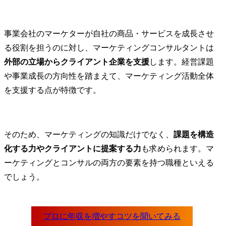
ご提案

ィレクション
↓

・CX領域の
実施

ト育成、チ
事業会社のマーケターが自社の商品・サービスを成長させ
▼既存顧客の場合

ード

る役割を担うのに対し、マーケティングコンサルタントは
年間の戦略設計

・Ridgelin
↓

に対する視座
外部の立場からクライアント企業を支援
します。経営課題
月次定例(案件より隔週定
ーク/メソド
や事業成長の方向性を踏まえて、マーケティング活動全体
例なども実施)

と外部発信

を支援する点が特徴です。
現状分析やギャップにお
など

ける施策などのディスカ
ッション

●主なコンサ
↓

ーマ

そのため、マーケティングの知識だけでなく、
課題を構造
実行

(1) 新規事
化する力やクライアントに提案する力
も求められます。マ
ザイン&プロ
<具体的な業務内容>

(2) 需要喚
ーケティングとコンサルの両方の要素を持つ職種といえる
・ECモール新規出店サポ
購買、ファン
でしょう。
ート

のデザイン

・EC運用の初期構築・運
(3) デジタ
用のディレクション、
グ戦略策定・
BPO連携

(4) 顧客接点