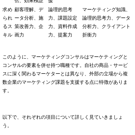
伝、効果検証
援
をしていくため、前年比
以上の成長を目指す。

求め
顧客理解、デ
論理的思考
マーケティング知識、
【提案・実施施策】

られ
ータ分析、施
力、課題設定
論理的思考力、データ
楽天市場のメーカーソリ
るス
策改善力、企
力、資料作成
分析力、クライアント
ューションの最善の活か
キル
画力
力、提案力
折衝力
し方を提示。

毎月、市場調査をするこ
とにより、新しい商品組
を実施している。

このように、マーケティングコンサルはマーケティングと
現在では、楽天市場だけ
コンサルの要素を併せ持つ職種です。自社の商品・サービ
でなくAmazonにもコンサ
スに深く関わるマーケターとは異なり、外部の立場から複
ルティングの幅を広げて
いる。

数企業のマーケティング課題を支援する点に特徴がありま
【得られた効果】

す。
目標の年間売上計画の達
成。

引き続き、新たな年間目
標計画に向かって、

以下で、それぞれの項目について詳しく見ていきましょ
新しい施策などのコンサ
う。
ルティングを継続してい
る。