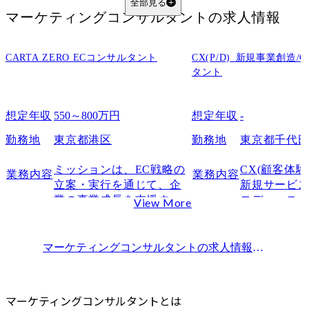
経営に近い課題解決へ関わりたい人はコンサル
全部見る
マーケティングコンサルタント
の求人情報
マーケティング経験を上流支援に活かしたい人はマーケティングコンサル
マーケティングコンサルタントの仕事内容
CARTA ZERO ECコンサルタント
市場調査・顧客分析
CX(P/D)_新規事業創造
タント
マーケティング戦略の立案
施策設計・実行支援・効果検証
想定年収
550～800万円
想定年収
-
マーケティングコンサルタントの年収
大手マーケティングコンサルファーム・企業一覧
勤務地
東京都港区
勤務地
東京都千代
マーケティングコンサルタントに転職するには
ミッションは、EC戦略の
CX(顧客体
業務内容
業務内容
自身の経験が活かせる領域を見極める
立案・実行を通じて、企
新規サービス
マーケティング経験をコンサル選考で評価される実績に変換する
業の事業成長を支援する
ロデュース
View More
志望ファームごとの求める人物像に合わせて対策する
こと。

ング/セール
業務内容について

サクセス業
マーケティングコンサルタントの求人情報
Amazon・楽天市場を中心
た領域をテ
マーケティングコンサルタント
の求人情報一覧
マーケティングコンサルタントへの転職はMyVisionにご相談ください
にECにおける販路戦略か
Ridgelin
まとめ
ら商品・販売戦略をメイ
ワーク、手
マーケティングコンサルに関するFAQ
ンとし、

クライアン
マーケティングコンサルタントとは
メーカー企業の利益最大
る独自性や