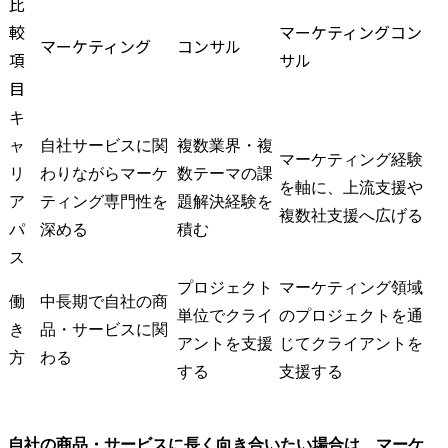
比
較
マーケティングコン
マーケティング
コンサル
項
サル
目
キ
ャ
自社サービスに関
複数業界・複
マーケティング経験
リ
わりながらマーケ
数テーマの課
を軸に、上流支援や
ア
ティング専門性を
題解決経験を
複数社支援へ広げる
パ
深める
積む
ス
プロジェクト
マーケティング領域
働
中長期で自社の商
単位でクライ
のプロジェクトを通
き
品・サービスに関
アントを支援
じてクライアントを
方
わる
する
支援する
自社の商品・サービスに長く向き合いたい場合は、マーケ