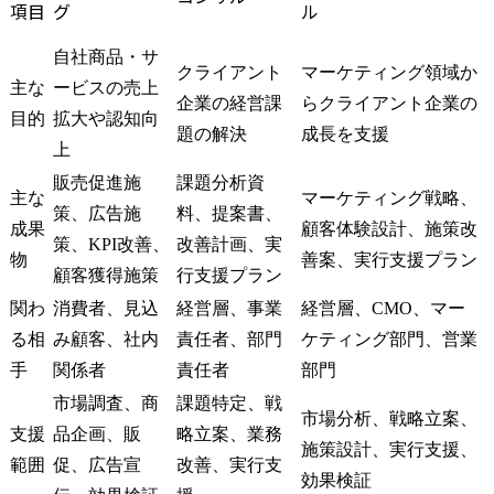
項目
グ
ル
の理解促進からスター
とする経営層
ト。

リーダークラ
自社商品・サ
各ブランド事業部との連
ーション/コ
クライアント
マーケティング領域か
主な
ービスの売上
携を行いつつ、出店構築
ョン

企業の経営課
らクライアント企業の
から運用をスタート。

・独自性のあ
目的
拡大や認知向
題の解決
成長を支援
マーケティングとECの連
ームワーク/
上
動を行い、売上拡大を図
の獲得や、
販売促進施
課題分析資
る土台整備、各種販路戦
る自身の専門
主な
マーケティング戦略、
略とともに直営における
など
策、広告施
料、提案書、
成果
顧客体験設計、施策改
PL改善を実施中。

策、KPI改善、
改善計画、実
物
善案、実行支援プラン
【得られた効果】

顧客獲得施策
行支援プラン
マーケティング戦略にEC
関わ
消費者、見込
経営層、事業
経営層、CMO、マー
を組みこむことにより、
出店直後から順調な売上
る相
み顧客、社内
責任者、部門
ケティング部門、営業
推移。

手
関係者
責任者
部門
EC専売品なども展開し売
市場調査、商
課題特定、戦
上は拡大中。

市場分析、戦略立案、
飲料メーカー

支援
品企画、販
略立案、業務
施策設計、実行支援、
【案件背景】

範囲
促、広告宣
改善、実行支
楽天市場でのシェア拡大
効果検証