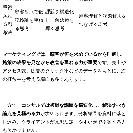
重視
顧客起点で仮
課題を構造化
され
顧客理解と課題解決を
説検証を重ね
し、解決策を
る思
つなげる思考
る思考
導く思考
考法
マーケティングでは、顧客が何を求めているかを理解し、
施策の成果を見ながら改善を重ねる力が重要
です。売上や
アクセス数、広告のクリック率などのデータをもとに、次
の打ち手を考える場面も多くあります。
一方で、
コンサルでは複雑な課題を構造化し、解決すべき
論点を見極める力
が求められます。分析結果を資料に落と
し込み、クライアントが意思決定しやすい形で提案する力
も欠かせません。