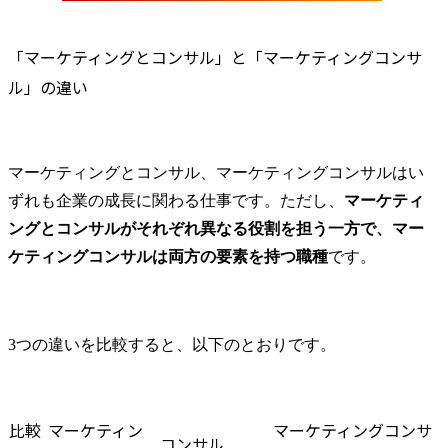
・出店(出品)、非出店メー
ト/EC等)の
カーのコンサルティング

ーアル

<取り扱いECモール>

(5) マーケ
「マーケティングとコンサル」と「マーケティングコンサ
Amazon、楽天、ヤフーシ
ペーン/会員
ル」の違い
ョッピング、Qoo10がメイ
運用支援

ン

(6) BtoB
変更の範囲:会社の定める
変革支援

業務(出向先会社での業務
(7) CX評
マーケティングとコンサル、マーケティングコンサルはい
を含む)

サイクル確立
支援実績

(8) 目指す
ずれも企業の成長に関わる仕事です。ただし、
マーケティ
大手日用品メーカー

けたテクノロ
ングとコンサルがそれぞれ異なる役割を担う一方で、マー
【案件背景】

など

ケティングコンサルは両方の要素を持つ職種
です。
大手ヘアケアブランドの
ブランド事業部による
●個人に期待
D2C戦略から体制整備、
ッション

出店のサポート。

・デジタル
3つの違いを比較すると、以下のとおりです。
更にブランドマーケティ
BtoC/Bto
ングとECの連動の実現し
ける先進的な
たいというご要望。

装の実績獲得
【提案・実施施策】

・クライア
比較
マーケティン
マーケティングコンサ
コンサル
EC戦略の策定から社内へ
ジリーダー(